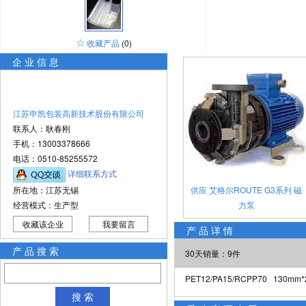
☆
收藏产品
(0)
企业信息
江苏申凯包装高新技术股份有限公司
联系人：耿春刚
手机：13003378666
电话：0510-85255572
详细联系方式
所在地：江苏无锡
供应 艾格尔ROUTE G3系列 磁
经营模式：生产型
力泵
收藏该企业
我要留言
产品详情
产品搜索
30天销量：9件
PET12/PA15/RCPP70 130m
搜 索