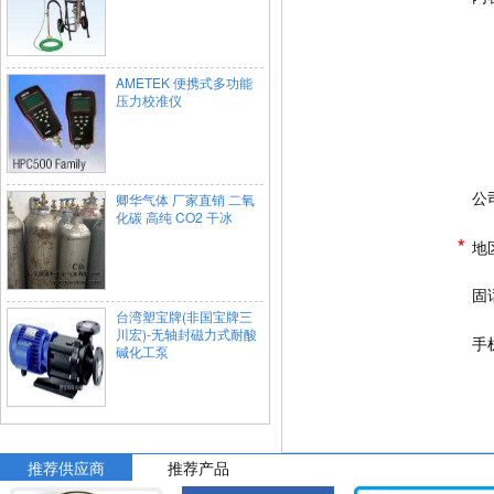
AMETEK 便携式多功能
压力校准仪
公
卿华气体 厂家直销 二氧
化碳 高纯 CO2 干冰
*
地
固
台湾塑宝牌(非国宝牌三
川宏)-无轴封磁力式耐酸
手
碱化工泵
推荐供应商
推荐产品