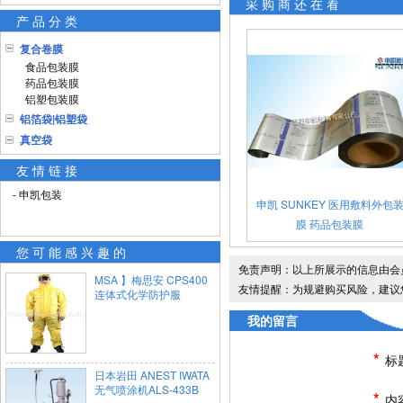
采购商还在看
产品分类
复合卷膜
食品包装膜
药品包装膜
铝塑包装膜
铝箔袋|铝塑袋
真空袋
友情链接
- 申凯包装
申凯 SUNKEY 医用敷料外包
膜 药品包装膜
您可能感兴趣的
免责声明：以上所展示的信息由会
MSA 】梅思安 CPS400
友情提醒：为规避购买风险，建议
连体式化学防护服
我的留言
*
标
日本岩田 ANEST IWATA
无气喷涂机ALS-433B
*
内