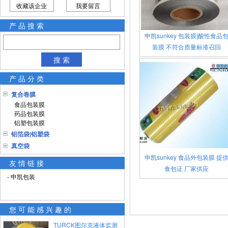
收藏该企业
我要留言
产品搜索
申凯sunkey 包装膜|酸性食品
装膜 不符合质量标准召回
搜 索
产品分类
复合卷膜
食品包装膜
药品包装膜
铝塑包装膜
铝箔袋|铝塑袋
真空袋
申凯sunkey 食品外包装膜 提
友情链接
食包证 厂家供应
- 申凯包装
您可能感兴趣的
TURCK图尔克液体监测